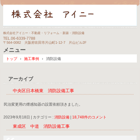
株式会社アイニー・不動産・リフォーム・新築・消防設備
TEL.
06-6339-7788
〒564-0082 大阪府吹田市片山町1-12-7 片山ビル2F
メニュー
コ
トップ
›
施工事例
›
消防設備
ン
テ
ン
アーカイブ
ツ
へ
中央区日本橋東 消防設備工事
ス
キ
ッ
民泊変更用の煙感知器の設置依頼頂きました。
プ
2023年9月18日
|
カテゴリー :
消防設備
|
18,748件のコメント
東成区 中道 消防設備工事