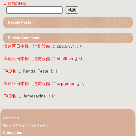
投
←
以前の投稿
稿
検索
ナ
ビ
Recent Posts
ゲ
ー
Recent Comments
シ
浪速区日本橋 消防設備
に
sbqpxvvf
より
ョ
ン
浪速区日本橋 消防設備
に
hhsffhva
より
FAQ名
に
RandallFeste
より
浪速区日本橋 消防設備
に
czggdeon
より
FAQ名
に
Jamesacine
より
Archives
表示するアーカイブはありません。
Categories