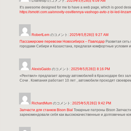
Lhanesip
のコメント:
2025年5月28日 6:09 AM
It’s awesome designed for me to have a web page, which is good des
https://smotri.com.ua/onovity-osvitlennya-vashogo-avto-z-bi-led-linz
RobertLem
のコメント:
2025年5月28日 9:27 AM
Пассажирские перевозки Новосибирск – Павлодар
Развитая сеть 
городами Сибири и Казахстана, предлагая комфортные условия и
AlexisGaido
のコメント:
2025年5月28日 8:16 PM
«Рентвил» предлагает аренду автомобилей в Краснодаре без залог
Сочи . Компания работает 10 лет , автомобили проходят своевре
RichardMum
のコメント:
2025年5月28日 9:42 PM
Запчасти для станков Bison Bial
Токарные патроны Bison Запчасти 
зарекомендовали себя как высококачественные и долговечные ком