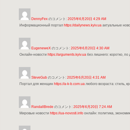
DennyFex
のコメント:
2025年6月20日 4:29 AM
Информационный портал
https://dailynews.kyiv.ua
актуальные ново
EugeneweX
のコメント:
2025年6月20日 4:30 AM
Онлайн-новости
https://arguments.kyiv.ua
без лишнего: коротко, по 
SteveGub
のコメント:
2025年6月20日 4:31 AM
Портал для женщин
https://a-k-b.com.ua
любого возраста: стиль, кр
RandallBrede
のコメント:
2025年6月20日 7:24 AM
Мировые новости
https://ua-novosti.info
онлайн: политика, экономика