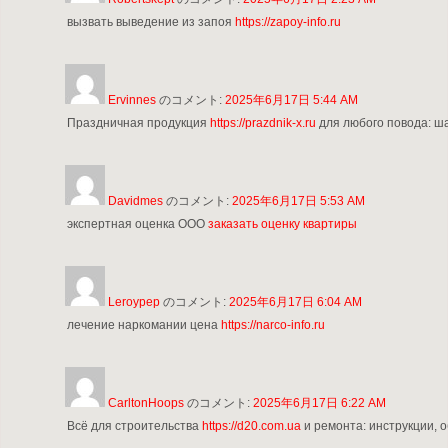
вызвать выведение из запоя
https://zapoy-info.ru
Ervinnes
のコメント:
2025年6月17日 5:44 AM
Праздничная продукция
https://prazdnik-x.ru
для любого повода: ша
Davidmes
のコメント:
2025年6月17日 5:53 AM
экспертная оценка ООО
заказать оценку квартиры
Leroypep
のコメント:
2025年6月17日 6:04 AM
лечение наркомании цена
https://narco-info.ru
CarltonHoops
のコメント:
2025年6月17日 6:22 AM
Всё для строительства
https://d20.com.ua
и ремонта: инструкции, 