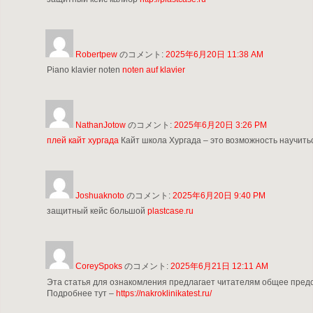
Robertpew
のコメント:
2025年6月20日 11:38 AM
Piano klavier noten
noten auf klavier
NathanJotow
のコメント:
2025年6月20日 3:26 PM
плей кайт хургада
Кайт школа Хургада – это возможность научить
Joshuaknoto
のコメント:
2025年6月20日 9:40 PM
защитный кейс большой
plastcase.ru
CoreySpoks
のコメント:
2025年6月21日 12:11 AM
Эта статья для ознакомления предлагает читателям общее предст
Подробнее тут –
https://nakroklinikatest.ru/