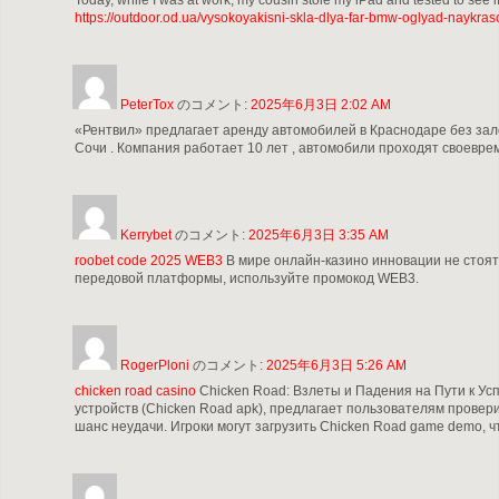
https://outdoor.od.ua/vysokoyakisni-skla-dlya-far-bmw-oglyad-naykra
PeterTox
のコメント:
2025年6月3日 2:02 AM
«Рентвил» предлагает аренду автомобилей в Краснодаре без залог
Сочи . Компания работает 10 лет , автомобили проходят своевре
Kerrybet
のコメント:
2025年6月3日 3:35 AM
roobet code 2025 WEB3
В мире онлайн-казино инновации не стоят
передовой платформы, используйте промокод WEB3.
RogerPloni
のコメント:
2025年6月3日 5:26 AM
chicken road casino
Chicken Road: Взлеты и Падения на Пути к Усп
устройств (Chicken Road apk), предлагает пользователям провер
шанс неудачи. Игроки могут загрузить Chicken Road game demo, 