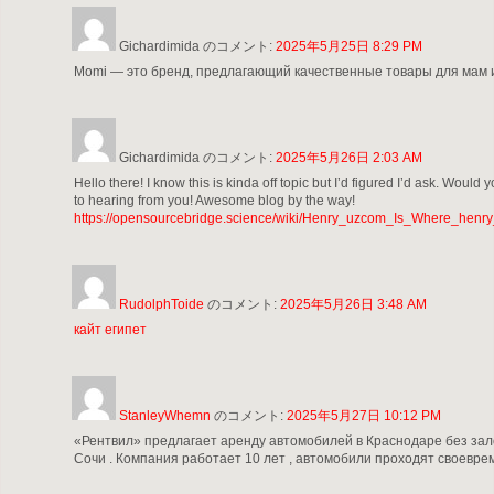
Gichardimida
のコメント:
2025年5月25日 8:29 PM
Momi — это бренд, предлагающий качественные товары для мам
Gichardimida
のコメント:
2025年5月26日 2:03 AM
Hello there! I know this is kinda off topic but I’d figured I’d ask. Woul
to hearing from you! Awesome blog by the way!
https://opensourcebridge.science/wiki/Henry_uzcom_Is_Where_henry
RudolphToide
のコメント:
2025年5月26日 3:48 AM
кайт египет
StanleyWhemn
のコメント:
2025年5月27日 10:12 PM
«Рентвил» предлагает аренду автомобилей в Краснодаре без залог
Сочи . Компания работает 10 лет , автомобили проходят своевре