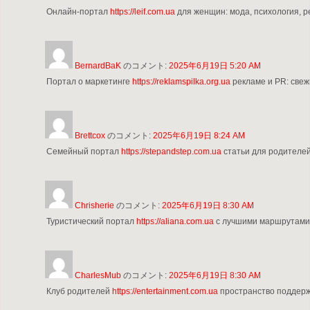
Онлайн-портал
https://leif.com.ua
для женщин: мода, психология, ре
BernardBaK
のコメント:
2025年6月19日 5:20 AM
Портал о маркетинге
https://reklamspilka.org.ua
рекламе и PR: свеж
Brettcox
のコメント:
2025年6月19日 8:24 AM
Семейный портал
https://stepandstep.com.ua
статьи для родителей
Chrisherie
のコメント:
2025年6月19日 8:30 AM
Туристический портал
https://aliana.com.ua
с лучшими маршрутами,
CharlesMub
のコメント:
2025年6月19日 8:30 AM
Клуб родителей
https://entertainment.com.ua
пространство поддерж