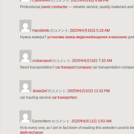
CalvinHAX
のコメント:
2025年6月9日 8:48 PM
Professional
paver contractor
— reliable service, quality materials an
Haroldmib
のコメント:
2025年6月10日 5:18 AM
Нужна камера?
установка камер видеонаблюдения в магазине
для
crctransport
のコメント:
2025年6月10日 7:10 AM
Need transportation?
car transport company
car transportation company
JesusZef
のコメント:
2025年6月10日 11:10 PM
car hauling service
car transporters
Earnesttem
のコメント:
2025年6月11日 1:53 AM
Hi to every one, as I am in fact keen of reading this website’s post to be
darb recharge