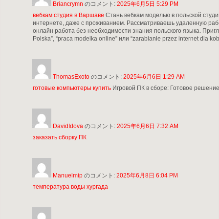
Briancrymn
のコメント:
2025年6月5日 5:29 PM
вебкам студия в Варшаве
Стань вебкам моделью в польской студи
интернете, даже с проживанием. Рассматриваешь удаленную рабо
онлайн работа без необходимости знания польского языка. Пригл
Polska”, “praca modelka online” или “zarabianie przez internet dla 
ThomasExoto
のコメント:
2025年6月6日 1:29 AM
готовые компьютеры купить
Игровой ПК в сборе: Готовое решение
DavidIdova
のコメント:
2025年6月6日 7:32 AM
заказать сборку ПК
Manuelmip
のコメント:
2025年6月8日 6:04 PM
температура воды хургада