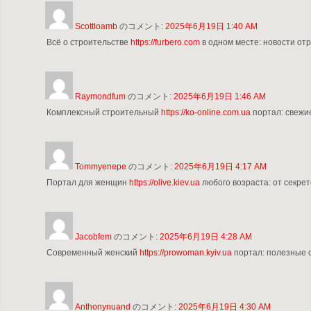
Scottloamb
のコメント:
2025年6月19日 1:40 AM
Всё о строительстве
https://furbero.com
в одном месте: новости от
Raymondfum
のコメント:
2025年6月19日 1:46 AM
Комплексный строительный
https://ko-online.com.ua
портал: свежие
Tommyenepe
のコメント:
2025年6月19日 4:17 AM
Портал для женщин
https://olive.kiev.ua
любого возраста: от секрет
Jacobfem
のコメント:
2025年6月19日 4:28 AM
Современный женский
https://prowoman.kyiv.ua
портал: полезные с
Anthonynuand
のコメント:
2025年6月19日 4:30 AM