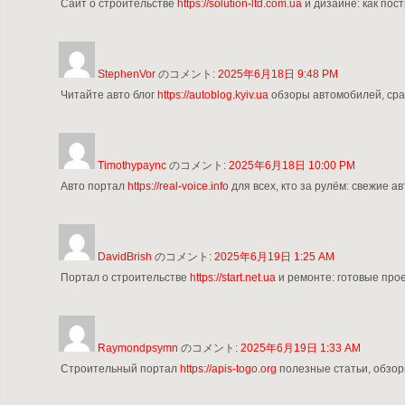
Сайт о строительстве
https://solution-ltd.com.ua
и дизайне: как пос
StephenVor
のコメント:
2025年6月18日 9:48 PM
Читайте авто блог
https://autoblog.kyiv.ua
обзоры автомобилей, срав
Timothypaync
のコメント:
2025年6月18日 10:00 PM
Авто портал
https://real-voice.info
для всех, кто за рулём: свежие а
DavidBrish
のコメント:
2025年6月19日 1:25 AM
Портал о строительстве
https://start.net.ua
и ремонте: готовые про
Raymondpsymn
のコメント:
2025年6月19日 1:33 AM
Строительный портал
https://apis-togo.org
полезные статьи, обзор