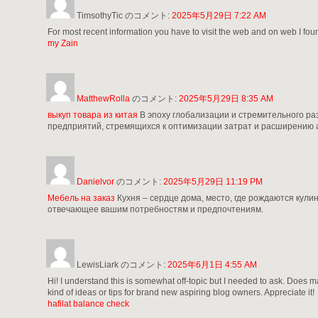
TimsothyTic
のコメント:
2025年5月29日 7:22 AM
For most recent information you have to visit the web and on web I foun
my Zain
MatthewRolla
のコメント:
2025年5月29日 8:35 AM
выкуп товара из китая
В эпоху глобализации и стремительного ра
предприятий, стремящихся к оптимизации затрат и расширению 
Danielvor
のコメント:
2025年5月29日 11:19 PM
Мебель на заказ
Кухня – сердце дома, место, где рождаются кули
отвечающее вашим потребностям и предпочтениям.
LewisLiark
のコメント:
2025年6月1日 4:55 AM
Hi! I understand this is somewhat off-topic but I needed to ask. Does m
kind of ideas or tips for brand new aspiring blog owners. Appreciate it!
hafilat balance check