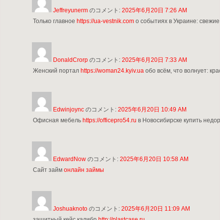
Jeffreyunerm
のコメント:
2025年6月20日 7:26 AM
Только главное
https://ua-vestnik.com
о событиях в Украине: свежие
DonaldCrorp
のコメント:
2025年6月20日 7:33 AM
Женский портал
https://woman24.kyiv.ua
обо всём, что волнует: кра
Edwinjoync
のコメント:
2025年6月20日 10:49 AM
Офисная мебель
https://officepro54.ru
в Новосибирске купить недор
EdwardNow
のコメント:
2025年6月20日 10:58 AM
Сайт займ
онлайн займы
Joshuaknoto
のコメント:
2025年6月20日 11:09 AM
защитный кейс калибр
http://plastcase.ru