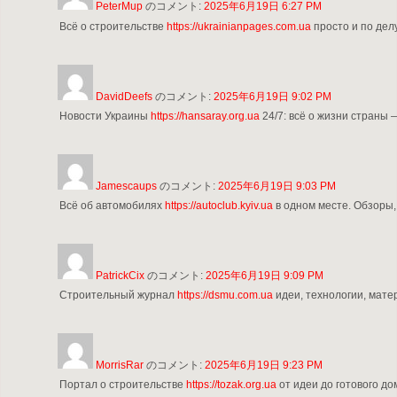
PeterMup
のコメント:
2025年6月19日 6:27 PM
Всё о строительстве
https://ukrainianpages.com.ua
просто и по дел
DavidDeefs
のコメント:
2025年6月19日 9:02 PM
Новости Украины
https://hansaray.org.ua
24/7: всё о жизни страны
Jamescaups
のコメント:
2025年6月19日 9:03 PM
Всё об автомобилях
https://autoclub.kyiv.ua
в одном месте. Обзоры, 
PatrickCix
のコメント:
2025年6月19日 9:09 PM
Строительный журнал
https://dsmu.com.ua
идеи, технологии, мате
MorrisRar
のコメント:
2025年6月19日 9:23 PM
Портал о строительстве
https://tozak.org.ua
от идеи до готового до