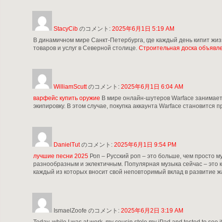
StacyCib
のコメント:
2025年6月1日 5:19 AM
В динамичном мире Санкт-Петербурга, где каждый день кипит жи
товаров и услуг в Северной столице.
Строительная доска объявл
WilliamScutt
のコメント:
2025年6月1日 6:04 AM
варфейс купить оружие
В мире онлайн-шутеров Warface занимает 
экипировку. В этом случае, покупка аккаунта Warface становитс
DanielTut
のコメント:
2025年6月1日 9:54 PM
лучшие песни 2025
Роп – Русский роп – это больше, чем просто 
разнообразным и эклектичным. Популярная музыка сейчас – это к
каждый из которых вносит свой неповторимый вклад в развитие ж
IsmaelZoofe
のコメント:
2025年6月2日 3:19 AM
Today, while I was at work, my cousin stole my iPad and tested to see if