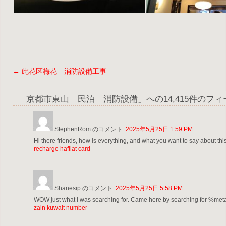
投
←
此花区梅花 消防設備工事
稿
「
京都市東山 民泊 消防設備
」への14,415件のフ
ナ
ビ
StephenRom
のコメント:
2025年5月25日 1:59 PM
ゲ
Hi there friends, how is everything, and what you want to say about this
recharge hafilat card
ー
シ
ョ
Shanesip
のコメント:
2025年5月25日 5:58 PM
ン
WOW just what I was searching for. Came here by searching for %m
zain kuwait number