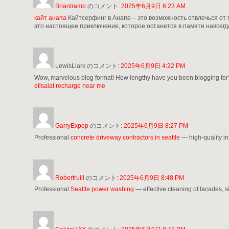
Briantramb
のコメント:
2025年6月9日 6:23 AM
кайт анапа
Кайтсерфинг в Анапе – это возможность отвлечься от 
это настоящее приключение, которое останется в памяти навсегд
LewisLiark
のコメント:
2025年6月9日 4:22 PM
Wow, marvelous blog format! How lengthy have you been blogging for? y
etisalat recharge near me
GarryExpep
のコメント:
2025年6月9日 8:27 PM
Professional
concrete driveway contractors in seattle
— high-quality ins
Robertruill
のコメント:
2025年6月9日 8:48 PM
Professional
Seattle power washing
— effective cleaning of facades, si