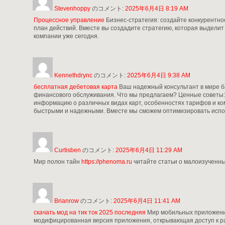
Stevenhoppy
のコメント:
2025年6月4日 8:19 AM
Процессное управление
Бизнес-стратегия: создайте конкурентн
план действий. Вместе вы создадите стратегию, которая выделит
компании уже сегодня.
Kennethdrync
のコメント:
2025年6月4日 9:38 AM
бесплатная дебетовая карта
Ваш надежный консультант в мире б
финансового обслуживания. Что мы предлагаем? Ценные советы:
информацию о различных видах карт, особенностях тарифов и ко
быстрыми и надежными. Вместе мы сможем оптимизировать исполь
Curtisben
のコメント:
2025年6月4日 11:29 AM
Мир полон тайн
https://phenoma.ru
читайте статьи о малоизученных
Brianrow
のコメント:
2025年6月4日 11:41 AM
скачать мод на тик ток 2025 последняя
Мир мобильных приложений 
модифицированная версия приложения, открывающая доступ к р