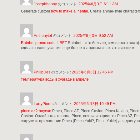
Josephhoony
のコメント:
2025年6月3日 6:11 AM
Generate custom
how to make ai hentai
. Create anime-style character
Anthonytot
のコメント:
2025年6月3日 9:52 AM
Rainbet promo code ILBET
Rainbet – это больше, чем просто плат
сделают ваше участие еще более выгодным и захватывающим.
PhilipDes
のコメント:
2025年6月3日 12:46 PM
температура воды в хургаде в апреле
LarryPiorm
のコメント:
2025年6月3日 10:49 PM
pinco az?rbaycan
Pinco, Pinco AZ, Pinco Casino, Pinco Kazino, Pinco
Casino. Онлайн-платформа Pinco, включая варианты Pinco AZ, Pinc
загрузить приложение Pinco (Pinco Yukl?, Pinco Yukle) для доступа