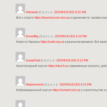
Allenwek
のコメント:
2025年6月19日 8:32 AM
Всё о спорте
https://beachsoccer.com.ua
в одном месте: профессион
ErnestBig
のコメント:
2025年6月19日 6:10 PM
Новости Украины
https://useti.org.ua
в реальном времени. Всё важн
JosephGaf
のコメント:
2025年6月19日 6:12 PM
Архитектурный портал
https://skol.if.ua
современные проекты, урбан
Stephenviord
のコメント:
2025年6月19日 6:13 PM
Информационный портал
https://comart.com.ua
о строительстве и 