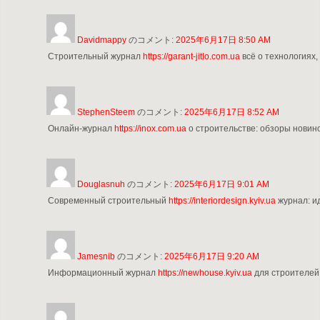
Davidmappy
のコメント:
2025年6月17日 8:50 AM
Строительный журнал
https://garant-jitlo.com.ua
всё о технологиях,
StephenSteem
のコメント:
2025年6月17日 8:52 AM
Онлайн-журнал
https://inox.com.ua
о строительстве: обзоры новино
Douglasnuh
のコメント:
2025年6月17日 9:01 AM
Современный строительный
https://interiordesign.kyiv.ua
журнал: ид
Jamesnib
のコメント:
2025年6月17日 9:20 AM
Информационный журнал
https://newhouse.kyiv.ua
для строителей: