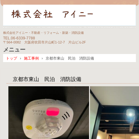
株式会社アイニー・不動産・リフォーム・新築・消防設備
TEL.
06-6339-7788
〒564-0082 大阪府吹田市片山町1-12-7 片山ビル2F
メニュー
コ
トップ
›
施工事例
›
京都市東山 民泊 消防設備
ン
テ
ン
京都市東山 民泊 消防設備
ツ
へ
ス
キ
ッ
プ