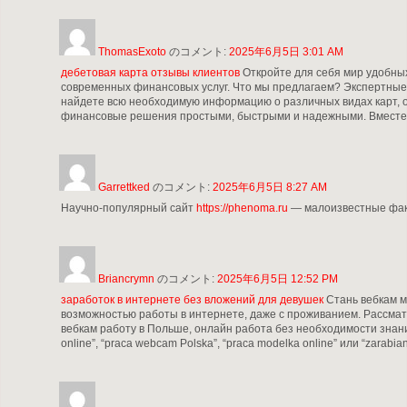
ThomasExoto
のコメント:
2025年6月5日 3:01 AM
дебетовая карта отзывы клиентов
Откройте для себя мир удобных
современных финансовых услуг. Что мы предлагаем? Экспертные 
найдете всю необходимую информацию о различных видах карт, о
финансовые решения простыми, быстрыми и надежными. Вместе мы
Garrettked
のコメント:
2025年6月5日 8:27 AM
Научно-популярный сайт
https://phenoma.ru
— малоизвестные факт
Briancrymn
のコメント:
2025年6月5日 12:52 PM
заработок в интернете без вложений для девушек
Стань вебкам м
возможностью работы в интернете, даже с проживанием. Рассмат
вебкам работу в Польше, онлайн работа без необходимости знани
online”, “praca webcam Polska”, “praca modelka online” или “zarabia