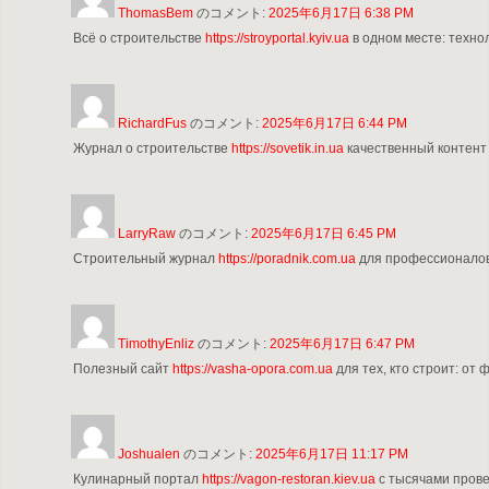
ThomasBem
のコメント:
2025年6月17日 6:38 PM
Всё о строительстве
https://stroyportal.kyiv.ua
в одном месте: техно
RichardFus
のコメント:
2025年6月17日 6:44 PM
Журнал о строительстве
https://sovetik.in.ua
качественный контент 
LarryRaw
のコメント:
2025年6月17日 6:45 PM
Строительный журнал
https://poradnik.com.ua
для профессионалов 
TimothyEnliz
のコメント:
2025年6月17日 6:47 PM
Полезный сайт
https://vasha-opora.com.ua
для тех, кто строит: от
Joshualen
のコメント:
2025年6月17日 11:17 PM
Кулинарный портал
https://vagon-restoran.kiev.ua
с тысячами прове