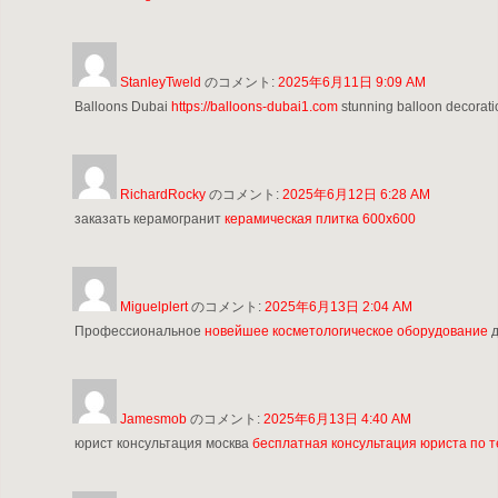
StanleyTweld
のコメント:
2025年6月11日 9:09 AM
Balloons Dubai
https://balloons-dubai1.com
stunning balloon decorati
RichardRocky
のコメント:
2025年6月12日 6:28 AM
заказать керамогранит
керамическая плитка 600х600
Miguelplert
のコメント:
2025年6月13日 2:04 AM
Профессиональное
новейшее косметологическое оборудование
д
Jamesmob
のコメント:
2025年6月13日 4:40 AM
юрист консультация москва
бесплатная консультация юриста по 